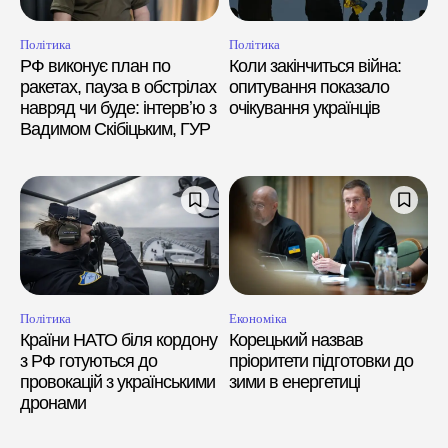
Політика
Політика
РФ виконує план по
Коли закінчиться війна:
ракетах, пауза в обстрілах
опитування показало
навряд чи буде: інтервʼю з
очікування українців
Вадимом Скібіцьким, ГУР
Політика
Економіка
Країни НАТО біля кордону
Корецький назвав
з РФ готуються до
пріоритети підготовки до
провокацій з українськими
зими в енергетиці
дронами