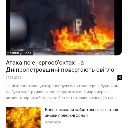
Новини Дніпра
Атака по енергооб’єктах: на
Дніпропетровщині повертають світло
07.08.2026
0
На Дніпропетровщині провернули електроенергію будинкам,
які були знеструмлені через ворожі атаки. Вчора через
численні ворожі обстріли рф без світла залишилися 126 тис....
Вчені показали найдетальніші в історії
знімки поверхні Сонця
07.08.2026