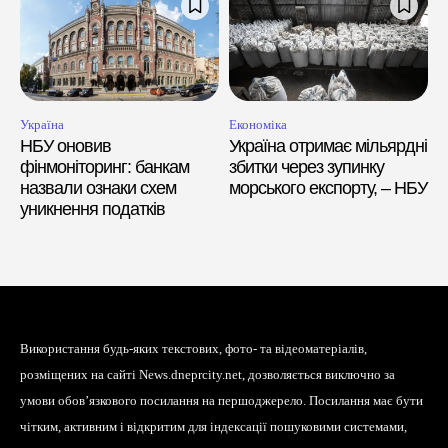
Україна
Економіка
НБУ оновив
Україна отримає мільярдні
фінмоніторинг: банкам
збитки через зупинку
назвали ознаки схем
морського експорту, – НБУ
уникнення податків
Використання будь-яких текстових, фото- та відеоматеріалів,
розміщених на сайті News.dneprcity.net, дозволяється виключно за
умови обов’язкового посилання на першоджерело. Посилання має бути
чітким, активним і відкритим для індексації пошуковими системами,