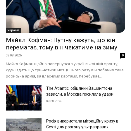
Україна
Майкл Кофман: Путіну кажуть, що він
перемагає, тому він чекатиме на зиму
08.08.2026
0
Майкл Кофман щойно повернувся з української лінії фронту,
куди їздить що три-чотири місяці. Цього разу він побачив таке:
російська армія, за власними картами, перебуває...
The Atlantic: обіцянки Вашингтона
зависли, а Москва посилила удари
08.08.2026
Росія використала міграційну кризу в
Сеуті для розгону ультраправих