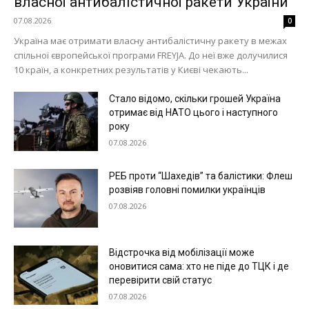
власної антибалістичної ракети України
07.08.2026
0
Україна має отримати власну антибалістичну ракету в межах
спільної європейської програми FREYJA. До неї вже долучилися
10 країн, а конкретних результатів у Києві чекають...
Стало відомо, скільки грошей Україна
отримає від НАТО цього і наступного
року
07.08.2026
РЕБ проти “Шахедів” та балістики: Флеш
розвіяв головні помилки українців
07.08.2026
Відстрочка від мобілізації може
оновитися сама: хто не піде до ТЦК і де
перевірити свій статус
07.08.2026