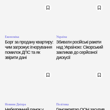
Економіка
Україна
Борг за продану квартиру:
Збивати російські ракети
чим загрожує ігнорування
над Україною: Сікорський
помилок ДПС та як
закликав до серйозної
звірити дані
дискусії
Новини Дніпра
Політика
Небезпечний ранок у
Генсекретар ООН засудив