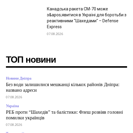
Канадська ракета CM-70 може
з&apos;явитися в Україні для боротьби з
реактивними "Шахедами" – Defense
Express
07.08.2026
ТОП новини
Новини Дніпра
Без води залишилися мешканці кількох районів Дніпра:
названо адреси
07.08.2026
Україна
РЕБ проти “Шахедів” та балістики: Флеш розвіяв головні
помилки українців
07.08.2026