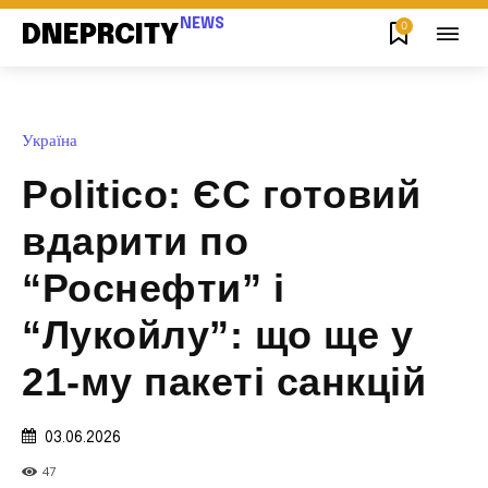
NEWS
0
DNEPRCITY
Україна
Politico: ЄС готовий
вдарити по
“Роснефти” і
“Лукойлу”: що ще у
21-му пакеті санкцій
03.06.2026
47