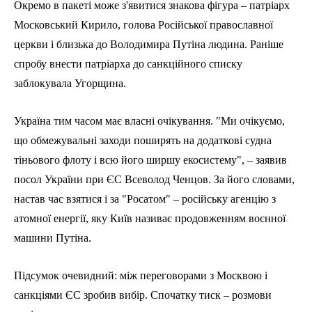
Окремо в пакеті може з'явитися знакова фігура – патріарх
Московський Кирило, голова Російської православної
церкви і близька до Володимира Путіна людина. Раніше
спробу внести патріарха до санкційного списку
заблокувала Угорщина.
Україна тим часом має власні очікування. "Ми очікуємо,
що обмежувальні заходи поширять на додаткові судна
тіньового флоту і всю його ширшу екосистему", – заявив
посол України при ЄС Всеволод Ченцов. За його словами,
настав час взятися і за "Росатом" – російську агенцію з
атомної енергії, яку Київ називає продовженням воєнної
машини Путіна.
Підсумок очевидний: між переговорами з Москвою і
санкціями ЄС зробив вибір. Спочатку тиск – розмови