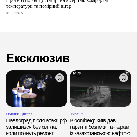
Прогноз погоди у Дніпрі на 9 серпня: комфортні
температури та помірний вітер
09.08.2026
Ексклюзив
Новини Дніпра
Україна
Павлоград після атаки рф
Bloomberg: Київ дав
залишився без світла:
гарантії безпеки танкерам
коли почнуть ремонт
із казахстанською нафтою