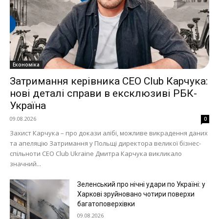
Економіка
Затримання керівника CEO Club Карчука:
нові деталі справи в ексклюзиві РБК-
Україна
09.08.2026
0
Захист Карчука – про докази алібі, можливе викрадення даних
та апеляцію Затримання у Польщі директора великої бізнес-
спільноти CEO Club Ukraine Дмитра Карчука викликало
значний...
Зеленський про нічні удари по Україні: у
Харкові зруйновано чотири поверхи
багатоповерхівки
09.08.2026