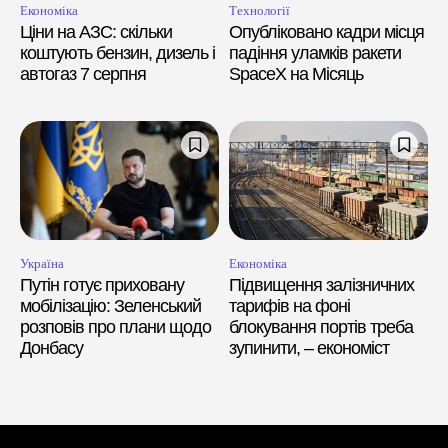
Економіка
Технології
Ціни на АЗС: скільки
Опубліковано кадри місця
коштують бензин, дизель і
падіння уламків ракети
автогаз 7 серпня
SpaceX на Місяць
Україна
Економіка
Путін готує приховану
Підвищення залізничних
мобілізацію: Зеленський
тарифів на фоні
розповів про плани щодо
блокування портів треба
Донбасу
зупинити, – економіст