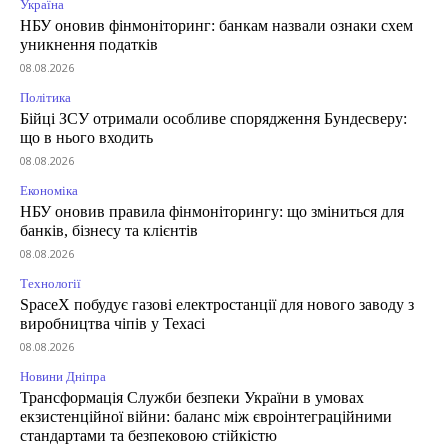
Україна
НБУ оновив фінмоніторинг: банкам назвали ознаки схем
уникнення податків
08.08.2026
Політика
Бійці ЗСУ отримали особливе спорядження Бундесверу:
що в нього входить
08.08.2026
Економіка
НБУ оновив правила фінмоніторингу: що зміниться для
банків, бізнесу та клієнтів
08.08.2026
Технології
SpaceX побудує газові електростанції для нового заводу з
виробництва чіпів у Техасі
08.08.2026
Новини Дніпра
Трансформація Служби безпеки України в умовах
екзистенційної війни: баланс між євроінтеграційними
стандартами та безпековою стійкістю