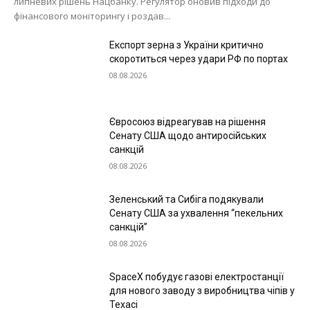
липневих рішень Нацбанку. Регулятор оновив підходи до
фінансового моніторингу і роздав...
Експорт зерна з України критично
скоротиться через удари РФ по портах
08.08.2026
Євросоюз відреагував на рішення
Сенату США щодо антиросійських
санкцій
08.08.2026
Зеленський та Сибіга подякували
Сенату США за ухвалення “пекельних
санкцій”
08.08.2026
SpaceX побудує газові електростанції
для нового заводу з виробництва чіпів у
Техасі