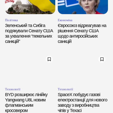
Політика
Економіка
Зеленський та Сибіга
Євросоюз відреагував на
подякували Сенату США
рішення Сенату США
за ухвалення “пекельних
щодо антиросійських
санкцій”
санкцій
Технології
Технології
BYD розширює лінійку
SpaceX побудує газові
Yangwang U8L новим
електростанції для нового
флагманським
заводу з виробництва
кросовером
чіпів у Техасі