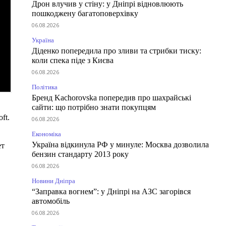
Дрон влучив у стіну: у Дніпрі відновлюють
пошкоджену багатоповерхівку
06.08.2026
Україна
Діденко попередила про зливи та стрибки тиску:
коли спека піде з Києва
06.08.2026
Політика
Бренд Kachorovska попередив про шахрайські
сайти: що потрібно знати покупцям
ft.
06.08.2026
Економіка
Україна відкинула РФ у минуле: Москва дозволила
ет
бензин стандарту 2013 року
06.08.2026
Новини Дніпра
“Заправка вогнем”: у Дніпрі на АЗС загорівся
автомобіль
06.08.2026