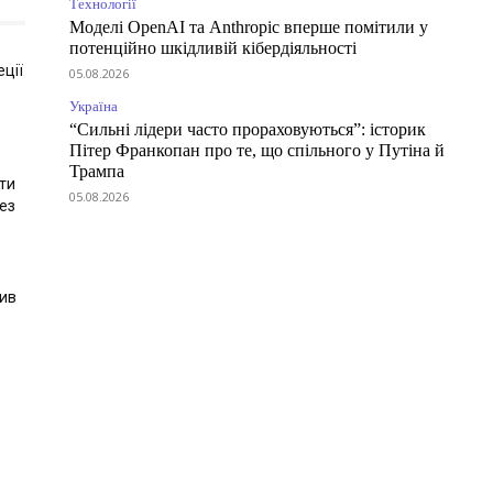
Технології
Моделі OpenAI та Anthropic вперше помітили у
потенційно шкідливій кібердіяльності
ції
05.08.2026
Україна
“Сильні лідери часто прораховуються”: історик
Пітер Франкопан про те, що спільного у Путіна й
Трампа
ати
05.08.2026
ез
ив