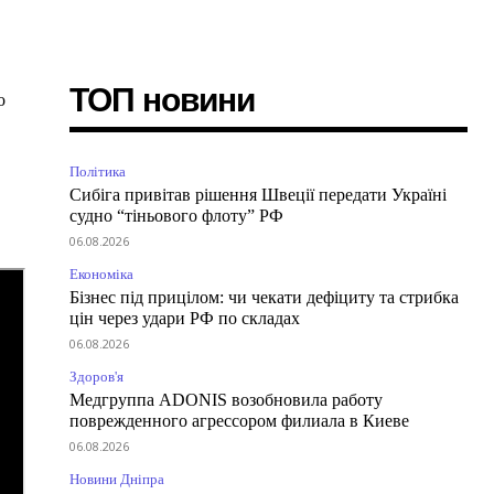
ТОП новини
о
ь
Політика
Сибіга привітав рішення Швеції передати Україні
судно “тіньового флоту” РФ
06.08.2026
Економіка
Бізнес під прицілом: чи чекати дефіциту та стрибка
цін через удари РФ по складах
06.08.2026
Здоров'я
Медгруппа ADONIS возобновила работу
поврежденного агрессором филиала в Киеве
06.08.2026
Новини Дніпра