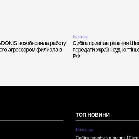
Політика
ADONIS возобновила работу
Сибіга привітав рішення Шве
ого агрессором филиала в
передати Україні судно “тін
РФ
ТОП НОВИНИ
Політика
Сибіга привітав рішення Швеці