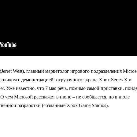
erret West), главный маркетолог игрового подразделения Microso
оликом с демонстрацией загрузочного экрана Xbox Series X и
. Уже известно, что 7 мая речь, помимо самой приставки, пойд
a. О чем Microsoft расскажет в июне – не сообщается, но в июле
венной разработки (созданные Xbox Game Studios).