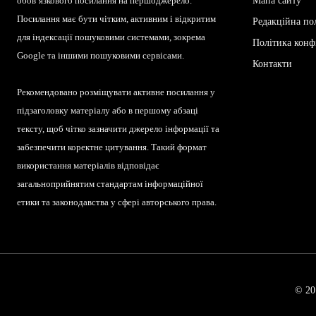
обов’язкового посилання на першоджерело.
Мапа сайту
Посилання має бути чітким, активним і відкритим
Редакційна по
для індексації пошуковими системами, зокрема
Політика конф
Google та іншими пошуковими сервісами.
Контакти
Рекомендовано розміщувати активне посилання у
підзаголовку матеріалу або в першому абзаці
тексту, щоб чітко зазначити джерело інформації та
забезпечити коректне цитування. Такий формат
використання матеріалів відповідає
загальноприйнятим стандартам інформаційної
етики та законодавства у сфері авторського права.
© 20