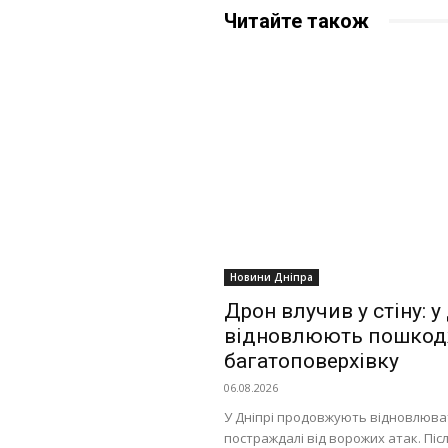
Читайте також
Новини Дніпра
Дрон влучив у стіну: у
відновлюють пошкод
багатоповерхівку
06.08.2026
У Дніпрі продовжують відновлюва
постраждалі від ворожих атак. Післ