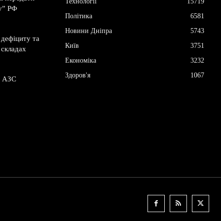
Технології
15719
у” РФ
Політика
6581
Новини Дніпра
5743
 дефіциту та
Київ
3751
 складах
Економіка
3232
Здоров'я
1067
а АЗС