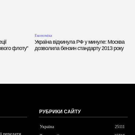
Економіка
ції
Україна відкинула РФ у минуле: Москва
ьового флоту”
дозволила бензин стандарту 2013 року
РУБРИКИ САЙТУ
Україна
25111
ї передати