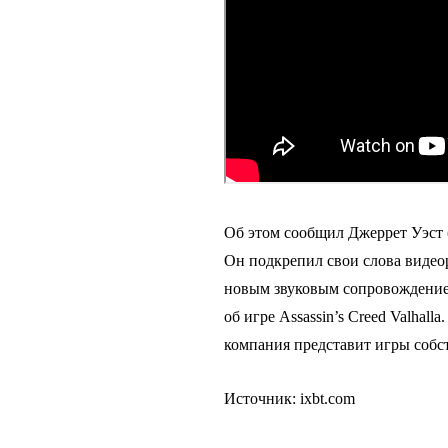
Об этом сообщил Джеррет Уэст (J
Он подкрепил свои слова видеор
новым звуковым сопровождением
об игре Assassin’s Creed Valhall
компания представит игры собст
Источник: ixbt.com