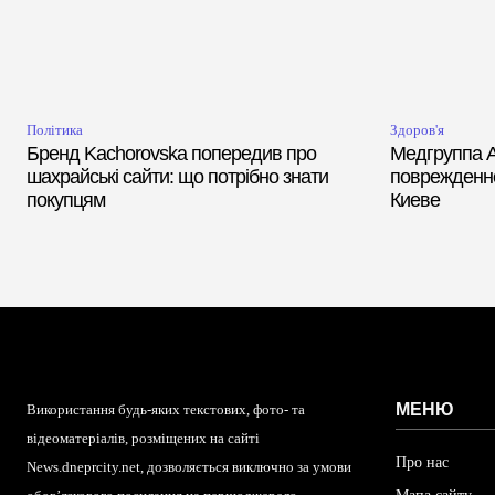
Політика
Здоров'я
Бренд Kachorovska попередив про
Медгруппа 
шахрайські сайти: що потрібно знати
поврежденн
покупцям
Киеве
МЕНЮ
Використання будь-яких текстових, фото- та
відеоматеріалів, розміщених на сайті
Про нас
News.dneprcity.net, дозволяється виключно за умови