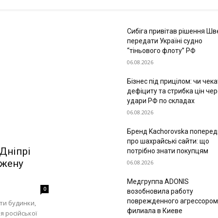
Сибіга привітав рішення Шве
передати Україні судно
“тіньового флоту” РФ
06.08.2026
Бізнес під прицілом: чи чек
дефіциту та стрибка цін чер
удари РФ по складах
06.08.2026
Бренд Kachorovska поперед
про шахрайські сайти: що
 Дніпрі
потрібно знати покупцям
жену
06.08.2026
Медгруппа ADONIS
0
возобновила работу
поврежденного агрессором
ти будинки,
филиала в Киеве
я російської