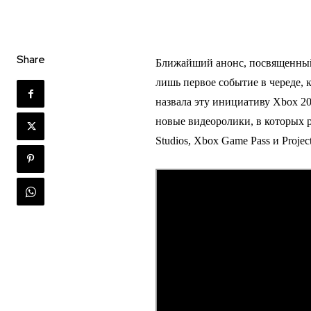
Share
Ближайший анонс, посвященный п
лишь первое событие в череде, 
назвала эту инициативу Xbox 20
новые видеоролики, в которых р
Studios, Xbox Game Pass и Projec