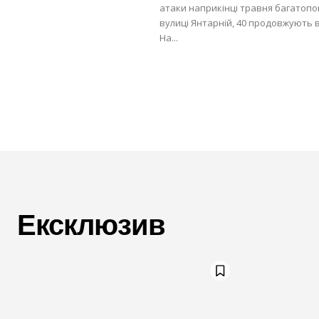
атаки наприкінці травня багатопо
вулиці Янтарній, 40 продовжують 
На...
Ексклюзив