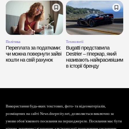
Політика
Технології
Переплата за податками:
Bugatti представила
чи можна повернути зайві
Destrier – гіперкар, який
кошти на свій рахунок
називають найкрасивішим
в історії бренду
Використання будь-яких текстових, фото- та відеоматеріалів,
розміщених на сайті News.dneprcity.net, дозволяється виключно за
умови обов’язкового посилання на першоджерело. Посилання має бути
чітким, активним і відкритим для індексації пошуковими системами,