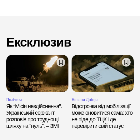
Ексклюзив
Політика
Новини Дніпра
Як “Місія нездійсненна”.
Відстрочка від мобілізації
Український сержант
може оновитися сама: хто
розповів про труднощі
не піде до ТЦК і де
шляху на “нуль”, – ЗМІ
перевірити свій статус