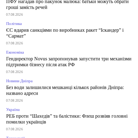
ПФУ нагадав про пакунок малюка: батьки можуть обрати
гроші замість речей
07.08.2026
Політика
ЄС вдарив санкціями по виробниках ракет “Іскандер” і
“Сармат”
07.08.2026
Економіка
Гендиректор Novus запропонував запустити три механізми
підтримки бізнесу після атак РФ
07.08.2026
Новини Дніпра
Без води залишилися мешканці кількох районів Дніпра:
названо адреси
07.08.2026
Україна
РЕБ проти “Шахедів” та балістики: Флеш розвіяв головні
помилки українців
07.08.2026