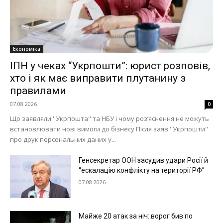
Економіка
ІПН у чеках “Укрпошти”: юрист розповів,
хто і як має виправити плутанину з
правилами
07.08.2026
0
Що заявляли ''Укрпошта'' та НБУ і чому роз’яснення не можуть
встановлювати нові вимоги до бізнесу Після заяв ''Укрпошти''
про друк персональних даних у...
Генсекретар ООН засудив удари Росії й
“ескалацію конфлікту на території РФ”
07.08.2026
Майже 20 атак за ніч: ворог бив по