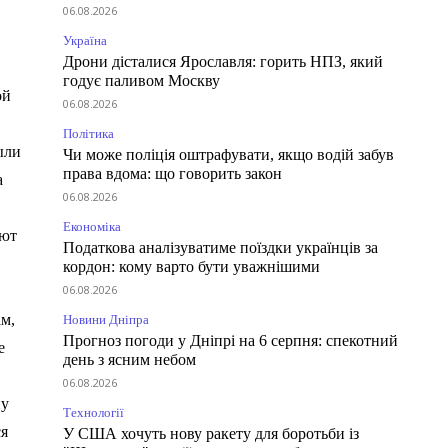
06.08.2026
Україна
Дрони дісталися Ярославля: горить НПЗ, який
годує паливом Москву
ой
06.08.2026
Політика
ыли
Чи може поліція оштрафувати, якщо водій забув
права вдома: що говорить закон
а
06.08.2026
Економіка
яют
Податкова аналізуватиме поїздки українців за
кордон: кому варто бути уважнішими
06.08.2026
ам,
Новини Дніпра
Прогноз погоди у Дніпрі на 6 серпня: спекотний
е
день з ясним небом
06.08.2026
ну
Технології
ся
У США хочуть нову ракету для боротьби із