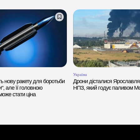
Україна
ь нову ракету для боротьби
Дрони дісталися Ярославля:
", але її головною
НПЗ, який годує паливом М
оже стати ціна