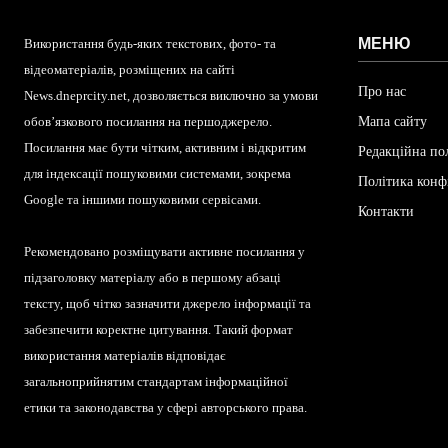
МЕНЮ
Використання будь-яких текстових, фото- та
відеоматеріалів, розміщених на сайті
Про нас
News.dneprcity.net, дозволяється виключно за умови
обов’язкового посилання на першоджерело.
Мапа сайту
Посилання має бути чітким, активним і відкритим
Редакційна по
для індексації пошуковими системами, зокрема
Політика конф
Google та іншими пошуковими сервісами.
Контакти
Рекомендовано розміщувати активне посилання у
підзаголовку матеріалу або в першому абзаці
тексту, щоб чітко зазначити джерело інформації та
забезпечити коректне цитування. Такий формат
використання матеріалів відповідає
загальноприйнятим стандартам інформаційної
етики та законодавства у сфері авторського права.