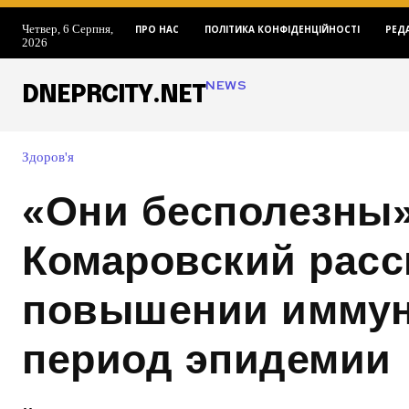
Четвер, 6 Серпня,
ПРО НАС
ПОЛІТИКА КОНФІДЕНЦІЙНОСТІ
РЕД
2026
NEWS
DNEPRCITY.NET
Здоров'я
«Они бесполезны»
Комаровский расс
повышении иммун
период эпидемии