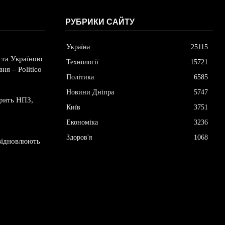
РУБРИКИ САЙТУ
Україна
25115
 та Україною
Технології
15721
ня – Politico
Політика
6585
Новини Дніпра
5747
орить НПЗ,
Київ
3751
Економіка
3236
Здоров'я
1068
 відновлюють