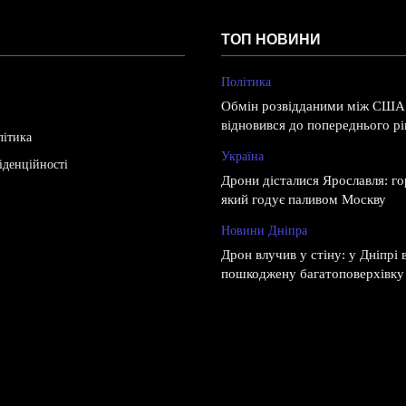
ТОП НОВИНИ
Політика
Обмін розвідданими між США
відновився до попереднього рів
літика
Україна
іденційності
Дрони дісталися Ярославля: г
який годує паливом Москву
Новини Дніпра
Дрон влучив у стіну: у Дніпрі
пошкоджену багатоповерхівку