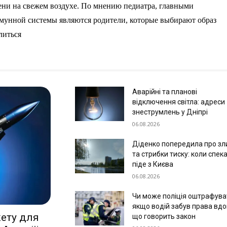
ени на свежем воздухе. По мнению педиатра, главными
мунной системы являются родители, которые выбирают образ
литься
Аварійні та планові
відключення світла: адреси
знеструмлень у Дніпрі
06.08.2026
Діденко попередила про зл
та стрибки тиску: коли спек
піде з Києва
06.08.2026
Чи може поліція оштрафува
якщо водій забув права вдо
кету для
що говорить закон