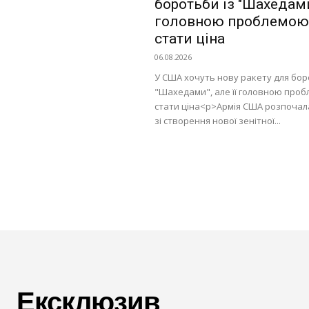
боротьби із "Шахедами"
головною проблемою
стати ціна
06.08.2026
У США хочуть нову ракету для бор
"Шахедами", але її головною про
стати ціна<p>Армія США розпоча
зі створення нової зенітної...
Ексклюзив