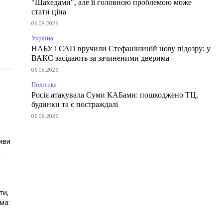
"Шахедами", але її головною проблемою може
стати ціна
06.08.2026
Україна
НАБУ і САП вручили Стефанішиній нову підозру: у
ВАКС засідають за зачиненими дверима
06.08.2026
Політика
Росія атакувала Суми КАБами: пошкоджено ТЦ,
будинки та є постраждалі
06.08.2026
иви
а
ти,
ма: