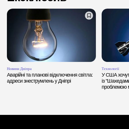
Новини Дніпра
Технології
Аварійні та планові відключення світла:
У США хочут
адреси знеструмлень у Дніпрі
із "Шахедами
проблемою м