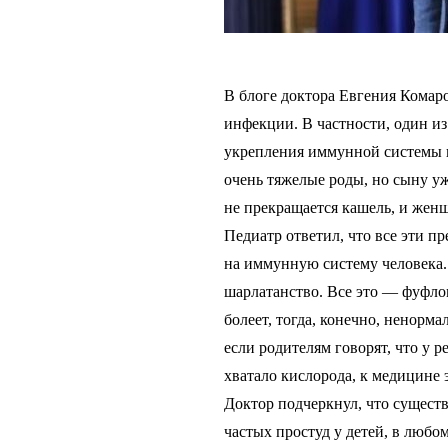
В блоге доктора Евгения Комаро
инфекции. В частности, один из
укрепления иммунной системы в
очень тяжелые роды, но сыну уже
не прекращается кашель, и жен
Педиатр ответил, что все эти п
на иммунную систему человека.
шарлатанство. Все это — фуфлом
болеет, тогда, конечно, ненорм
если родителям говорят, что у 
хватало кислорода, к медицине 
Доктор подчеркнул, что сущест
частых простуд у детей, в любо