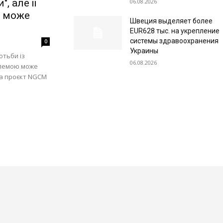
, але її
06.08.2026
 може
Швеция выделяет более
EUR628 тыс. на укрепление
системы здравоохранения
0
Украины
отьби із
06.08.2026
блемою може
ла проєкт NGCM