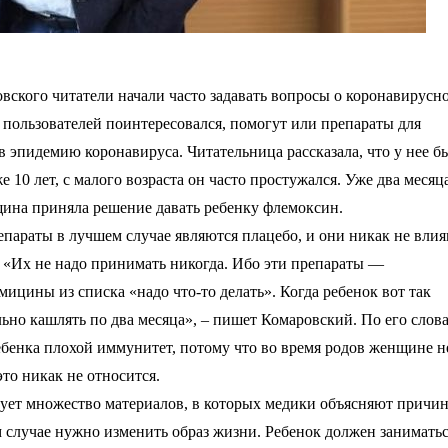
вского читатели начали часто задавать вопросы о коронавирусн
 пользователей поинтересовался, помогут или препараты для
 эпидемию коронавируса. Читательница рассказала, что у нее б
 10 лет, с малого возраста он часто простужался. Уже два месяц
щина приняла решение давать ребенку флемоксин.
репараты в лучшем случае являются плацебо, и они никак не вли
 «Их не надо принимать никогда. Ибо эти препараты —
ицины из списка «надо что-то делать». Когда ребенок вот так
ально кашлять по два месяца», – пишет Комаровский. По его слов
ребенка плохой иммунитет, потому что во время родов женщине н
это никак не относится.
вует множество материалов, в которых медики объясняют причи
м случае нужно изменить образ жизни. Ребенок должен занимать