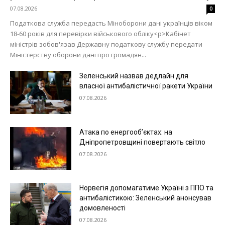
07.08.2026
0
Податкова служба передасть Міноборони дані українців віком
18-60 років для перевірки військового обліку<p>Кабінет
міністрів зобов'язав Державну податкову службу передати
Міністерству оборони дані про громадян...
Зеленський назвав дедлайн для
власної антибалістичної ракети України
07.08.2026
Атака по енергооб’єктах: на
Дніпропетровщині повертають світло
07.08.2026
Норвегія допомагатиме Україні з ППО та
антибалістикою: Зеленський анонсував
домовленості
07.08.2026